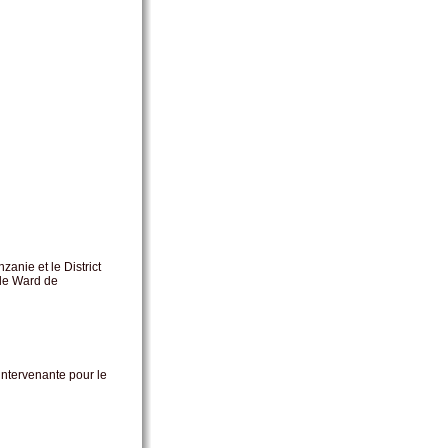
zanie et le District
 le Ward de
intervenante pour le