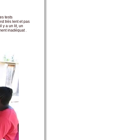
es tests
st très lent et pas
 y a un lit, un
ment inadéquat .