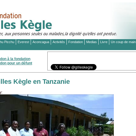
hu Picchu
Everest
Aconcagua
Activités
Fondation
Medias
Livre
Un coup de main
 don à la fondation
 don pour un défunt
illes Kègle en Tanzanie
y: