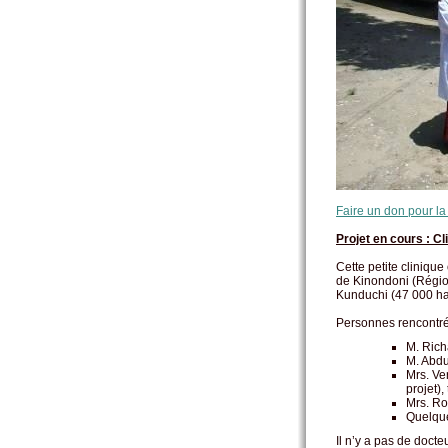
Faire un don pour la
Projet en cours : Cl
Cette petite clinique
de Kinondoni (Région
Kunduchi (47 000 habi
Personnes rencontrée
M. Rich
M. Abdu
Mrs. Ve
projet)
Mrs. Ro
Quelque
Il n’y a pas de docteu