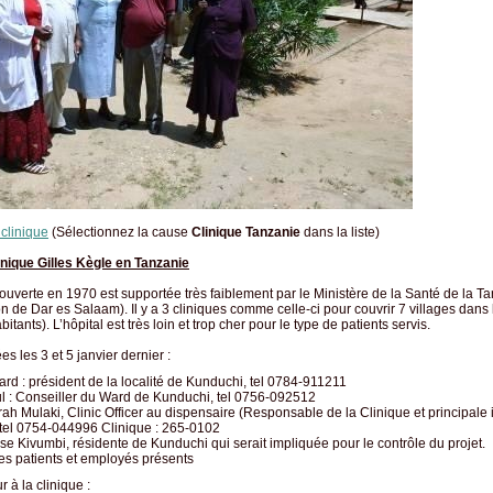
 clinique
(Sélectionnez la cause
Clinique Tanzanie
dans la liste)
inique Gilles Kègle en Tanzanie
 ouverte en 1970 est supportée très faiblement par le Ministère de la Santé de la Tan
 de Dar es Salaam). Il y a 3 cliniques comme celle-ci pour couvrir 7 villages dans
tants). L’hôpital est très loin et trop cher pour le type de patients servis.
s les 3 et 5 janvier dernier :
ard : président de la localité de Kunduchi, tel 0784-911211
l : Conseiller du Ward de Kunduchi, tel 0756-092512
rah Mulaki, Clinic Officer au dispensaire (Responsable de la Clinique et principale 
, tel 0754-044996 Clinique : 265-0102
se Kivumbi, résidente de Kunduchi qui serait impliquée pour le contrôle du projet.
s patients et employés présents
r à la clinique :