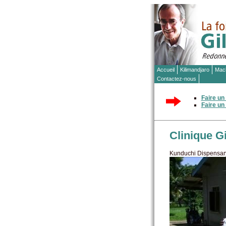
Accueil
Kilimandjaro
Mac
Contactez-nous
Faire un
Faire un
Clinique G
Kunduchi Dispensar