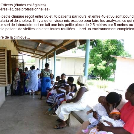
 Officers (études collégiales)
mières (études professionnelles)
 petite clinique reçoit entre 50 et 70 patients par jours, et entre 40 et 50 sont pour d
aria et de cholera. Il n’y a qu’un vieux microscope pour faire les analyses, ce qui e
ur sert de laboratoire est en fait une très petite pièce de 2.5 mètres par 5 mètres ou il
 le patient, de vieilles tablettes toutes rouillées… bref un environnement complète
ière de la clinique…