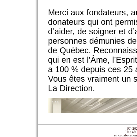
(C) 2
Une réa
en collaboratio